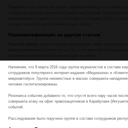
Примером этого может послужить переквалификация уголовного дел
и Норвегии, которое произошло 9 марта под Грозным. Изначально 
квалификации инцидента в соответствии со статьями 213 ч.2 (хулиг
сегодня непростое дело приняло новый оборот.
Переквалификация на другую статью
Опытный адвокат
сумел переквалифицировать тяжбу на основную ст
профессиональной деятельности). При этом дело было объединено
потерпевших безусловно более выгодно и удобно.
Напомним, что 9 марта 2016 года группа журналистов в составе ко
сотрудников популярного интернет-издания «Медиазона» и «Комите
микроавтобусе. Группа неизвестных в масках совершила нападение.
человек госпитализированы.
Резонанса событию добавило то, что спустя всего пару часов посл
совершила атаку на офис правозащитников в Карабулаке (Ингушети
событий.
Расследование было поручено группе в составе сотрудников респ