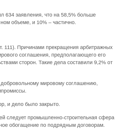
л 634 заявления, что на 58,5% больше
ном объеме, и 10% – частично.
т. 111). Причинами прекращения арбитражных
мирового соглашения, предполагающего его
твами сторон. Такие дела составили 9,2% от
 к добровольному мировому соглашению,
мпромиссы.
р, и дело было закрыто.
8 (910) 905-11-37
 ней следует промышленно-строительная сфера
Рязань, ул. Радищева, д. 42, оф. 407
ьное обогащение по подрядным договорам.