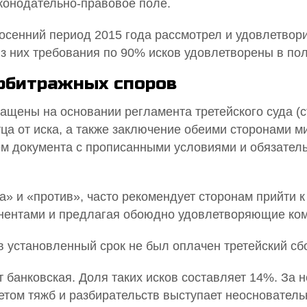
конодательно-правовое поле.
осенний период 2015 года рассмотрел и удовлетвори
Из них требования по 90% исков удовлетворены в пол
арбитражных споров
ащены на основании регламента третейского суда (с
тца от иска, а также заключение обеими сторонами 
м документа с прописанными условиями и обязательс
а» и «против», часто рекомендует сторонам прийти
онентами и предлагая обоюдно удовлетворяющие ко
в установленный срок не был оплачен третейский сбо
 банковская. Доля таких исков составляет 14%. За
етом тяжб и разбирательств выступает неосновател
Профессиональные юридические услуги