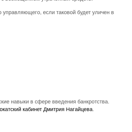
 управляющего, если таковой будет уличен в
8 (910) 905-11-37
Рязань, ул. Радищева, д. 42, оф. 407
Бизнес-центр "Зарядский" (4 этаж)
кие навыки в сфере введения банкротства.
окатский кабинет Дмитрия Нагайцева
.