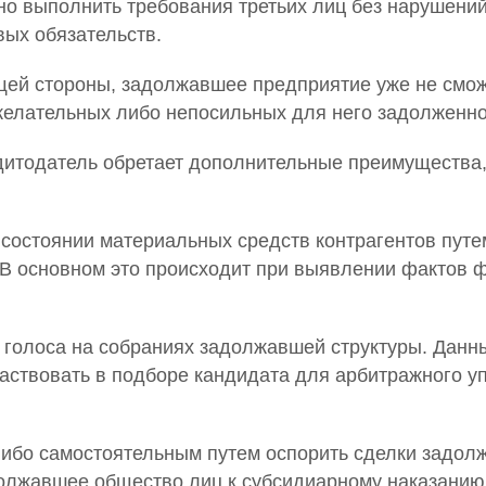
но выполнить требования третьих лиц без нарушени
вых обязательств.
щей стороны, задолжавшее предприятие уже не смож
желательных либо непосильных для него задолженно
едитодатель обретает дополнительные преимущества,
состоянии материальных средств контрагентов путе
В основном это происходит при выявлении фактов 
а голоса на собраниях задолжавшей структуры. Дан
частвовать в подборе кандидата для арбитражного 
ибо самостоятельным путем оспорить сделки задол
олжавшее общество лиц к субсидиарному наказанию