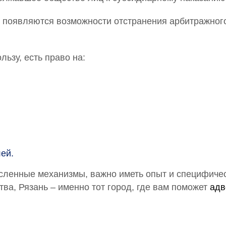
 появляются возможности отстранения арбитражного
ьзу, есть право на:
ей.
Профессиональные юридические услуги
ленные механизмы, важно иметь опыт и специфичес
и адвокатская помощь в Рязани
ва, Рязань – именно тот город, где вам поможет
адв
Создание сайта - Известный Рязанский Маркетолог